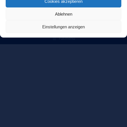
Cookies akzeptieren
Ablehnen
Einstellungen anzeigen
© 2026
TRIO
Elektronik Inh. Farrokh Kanani
Fußmenü